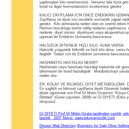
yapilmadan kilo veremezsiniz. Verseniz bile hizla geri 
tiroid ve diger hormonlarinizin incelenmesi gerekir.
KALICI ZAYIFLAMA ICIN ONCE ENDOKRIN UZMA
Zayiflama ve diyet icin oncelikle sismanlik yapan ne
gerekir. Kilo alinmasina neden olan en onemli etken
Hormon bozuklugu teshis edilip tedavisi yapilmazsa 
nedenle diyet oncesi diyetisyen veya akupunkturcuya
ugrasan bir Endokrin Uzmanina basvurunuz.
HALSIZLIK BITKINLIK HIZLI KILO ALMA VARSA
Halsizlik yorgunluk bitkinlik ve hizli kilo alma varsa
degildir. Tedavi icin bir Endokrin uzmanina basvurunu
HASHIMOTO HASTALIGI NEDIR?
Hashimato veya hasimato hastaligi toplumda sik goru
bilinmeyen bir tiroid hastaligidir. Metabolizmayi yava
neden olur.
EN KOLAY VE BILIMSEL DIYET METABOLIZMA D
En saglikli ve bilimsel zayiflama diyeti Glisemik Indek
diyeti ogrenmek icin Prof Dr Metin Ozata'nin ‘'Kisiye 
Rehberi'' (Gurer yayinlari, 2009) ve GI DIYETI (Erko yay
okuyunuz.
GI DIYETI Prof Dr Metin Ozata tarafindan yazildi, erko
basildi , 2007 Mayis, www.erkoyayincilik.com
Dmegs Web Directory
Business for Sale Oline Sellin