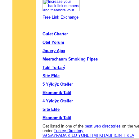
Free Link Exchange
Gulet Charter
Otel Yorum
Jquery Ajax
Meerschaum Smoking Pipes
Tatil Turlarý
Site Ekle
5 Yýldýz Oteller
Ekonomik Tatil
4 Yýldýz Oteller
Site Ekle
Ekonomik Tatil
Get listed in one of the
best web directories
on the web
under
Turkey Directory
99 SAYFADA KILO YONETIMI KITABI ICIN TIKLA